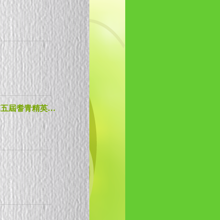
慶祝國慶六十四周年暨澳門特區成立十四周年〈第五屆耆青精英大匯演〉