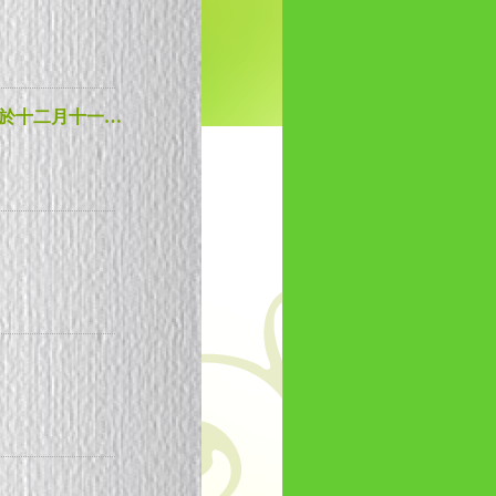
新聞發佈會 - 第二屆“耆青愛中華．才藝大匯演”將於十二月十一日舉行