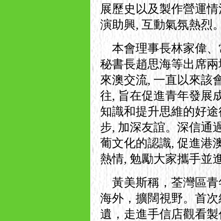
展歷史以及製作營運情
演助興, 互動氣氛熱烈
本會理事長林家偉、
秘書長趙思海等出席兩地
來澳交流, 一直以來
往, 旨在促進青年發展
知識和提升思維的好途徑
步, 加深友誼。深信通
葡文化的認識, 促進港
熱情, 勉勵大家攜手並進
黃美斯稱，荃灣區青
海外，擴闊視野。首次
遺，走進手信店觀看製