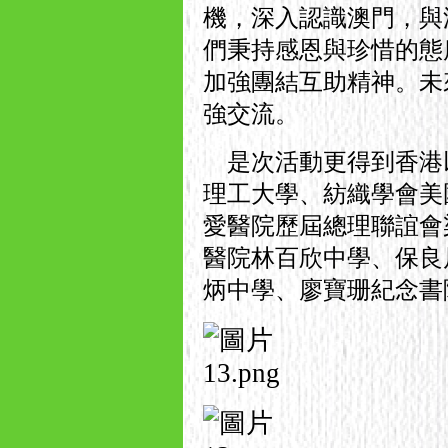
機，深入認識澳門，與
們秉持感恩與珍惜的態
加強團結互助精神。未
強交流。
是次活動更得到香港
理工大學、紡織學會美
愛醫院歷屆總理聯誼會
醫院林百欣中學、保良
炳中學、廖寶珊紀念書