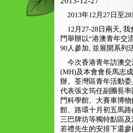
2013-12-27
2013年12月27日至
12月27-28日兩天
門舉辦以“港澳青年交流
90人參加, 並展開系列
今次香港青年訪澳交
(MH)及本會會長馬志
辦。荃灣區青年活動委
代表張文筠任副團長率
門科學館、大賽車博物
館、路環十月初五馬路
三巴牌坊等獨特點區及
若禮先生的安排下還參