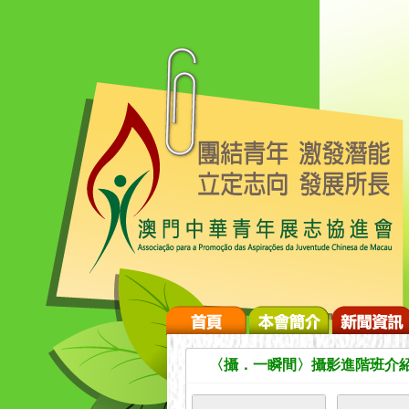
〈攝．一瞬間〉攝影進階班介