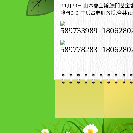
11月23日,
由本會主辦
,
澳門基金
澳門點點工房董老師教授
,
合共
10