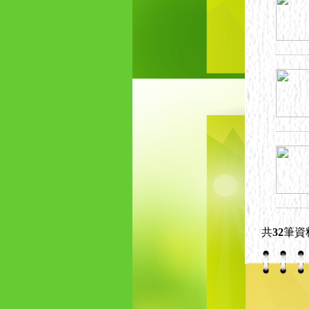
共
32
筆資