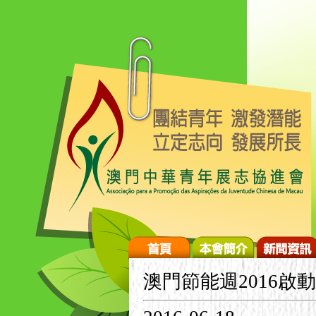
澳門節能週2016啟