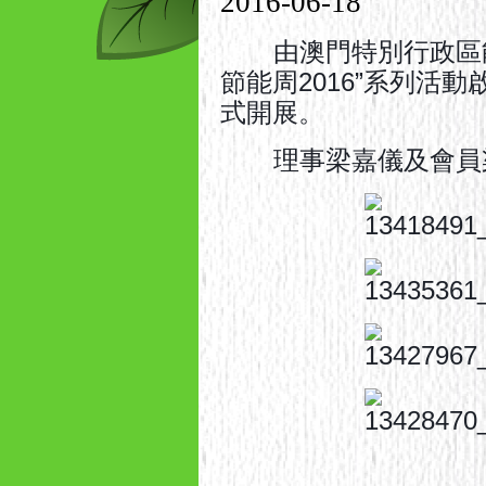
2016-06-18
由澳門特別行政區能
節能周2016”系列活
式開展
。
理事梁嘉儀及會員梁