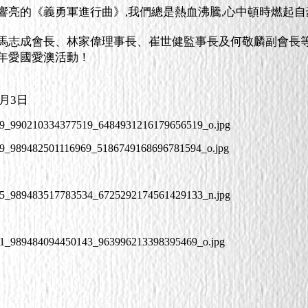
響亮的《義勇軍進行曲》,我們總是熱血沸騰,心中頓時燃起
馬志成會長、林家偉理事長、崔世健監事長及何敬麟副會長
年愛國愛澳活動！
0月3日