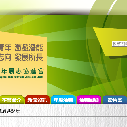
護膚興趣班
9