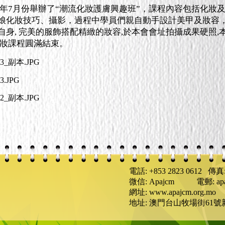
年7月份舉辦了“潮流化妝護膚興趣班”，課程內容包括化妝
娘化妝技巧、攝影，過程中學員們親自動手設計美甲及妝容，
自身, 完美的服飾搭配精緻的妝容,於本會會址拍攝成果硬照
化妝課程圓滿結束。
電話: +853 2823 0612 傳真: 
微信: Apajcm 電郵: apaj
網址: www.apajcm.org.mo
地址: 澳門台山牧場街61