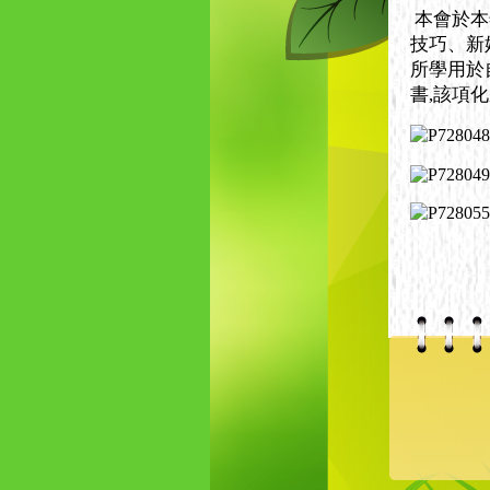
本會於本
技巧、新
所學用於
書,該項