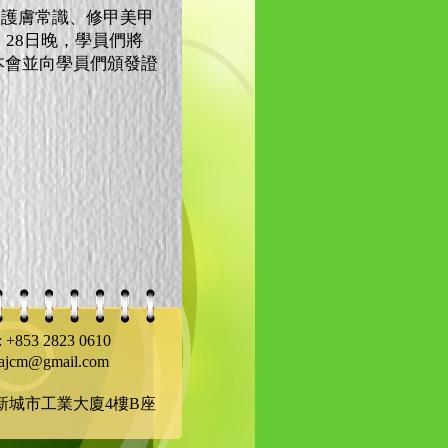
及護膚常識、修甲美甲
28日晚，學員們將
,本會並向學員們頒發證
+853 2823 0610
cm@gmail.com
號新城市工業大廈4樓B座