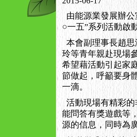
2015-06-17
由能源業發展辦公
○一五”系列活動啟
本會副理事長趙思海
玲等青年親赴現場
希望藉活動引起家
節做起，呼籲要身
一滴。
活動現場有精彩的
能問答有獎遊戲等
源的信息，同時為