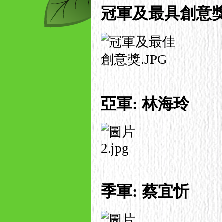
冠軍及最具創意獎
亞軍: 林海玲
季軍: 蔡宜忻