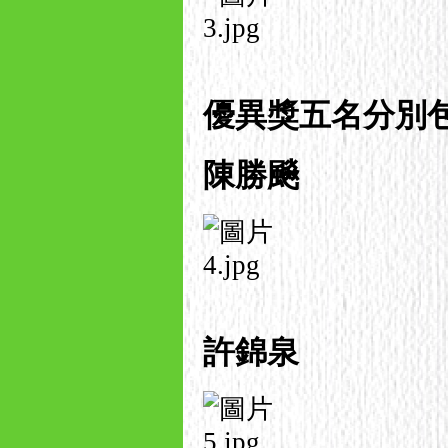
優異獎五名
分別包
陳勝飈
許錦泉