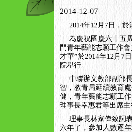
2014-12-07
2014
年
12
月
7
日，於
為慶祝國慶六十五
門青年藝能志願工作會
才華”於
2014
年
12
月
7
院舉行。
中聯辦文教部副部
智，教青局延續教育處
健，青年藝能志願工作
理事長幸惠君等出席主
理事長林家偉致詞
六年了，參加人數逐年