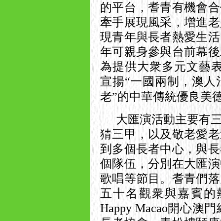
的平台，耆青有機會合
牽手展現風采，增進老
現青年與長者熱愛生活
年可親身參與台前幕後
為提供大衆多元文藝
宣揚“一國兩制，澳人
老”的中華傳統優良美
大匯演活動主要有
猜三甲，以及敬老愛老
到多個長者中心，與長
個隊伍，分別在大匯演
歌唱等節目。耆青們落
五十名觀衆與嘉賓的
Happy Macao
開心澳門