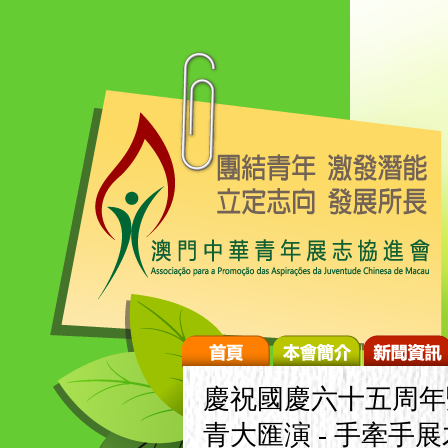
慶祝國慶六十五周年
青大匯演 - 手牽手