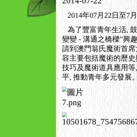
2014-07-22
2014
年
07
月
22
日至
7
為了豐富青年生活
,
變變
-
溝通之橋樑
”
興
請到澳門翁氏魔術首席
容主要包括魔術的歷史
技巧及魔術道具應用等
平
,
推動青年多元發展