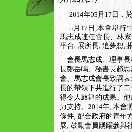
2014-05-17
2014年05月17日，
5月17日,本會舉行
馬志成連任會長、林家偉
平台, 展所長, 追夢想
會長馬志成、理事長
長鄭岳鳴、秘書長趙思
會。馬志成會長致詞表示,
長的帶領下共進行了二十
得令人鼓舞的成果。他
力支持。2014年, 本
條件, 配合政府的青年
展, 鼓勵會員踴躍參與